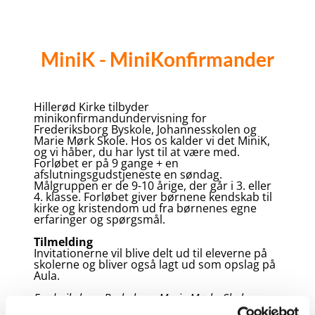
MiniK - MiniKonfirmander
Hillerød Kirke tilbyder
minikonfirmandundervisning for
Frederiksborg Byskole, Johannesskolen og
Marie Mørk Skole. Hos os kalder vi det MiniK,
og vi håber, du har lyst til at være med.
Forløbet er på 9 gange + en
afslutningsgudstjeneste en søndag.
Målgruppen er de 9-10 årige, der går i 3. eller
4. klasse. Forløbet giver børnene kendskab til
kirke og kristendom ud fra børnenes egne
erfaringer og spørgsmål.
Tilmelding
Invitationerne vil blive delt ud til eleverne på
skolerne og bliver også lagt ud som opslag på
Aula.
Frederiksborg Byskole og Marie Mørks Skole
3. klasserne på Marie Mørks Skole og