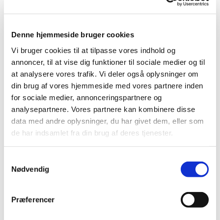
Frederiksborg Byskole bliver inviteret til et
forløb i efteråret, tirsdage kl. 14.30-16.30.
Tilmeld dig her
Læs invitationen her
Denne hjemmeside bruger cookies
Vi bruger cookies til at tilpasse vores indhold og
Johannesskolen
4. klasserne på Johannesskolen bliver
annoncer, til at vise dig funktioner til sociale medier og til
invitereret til et forløb i foråret, tirsdage fra
at analysere vores trafik. Vi deler også oplysninger om
14.00-16.00.
din brug af vores hjemmeside med vores partnere inden
Tilmelding åbner i efteråret.
for sociale medier, annonceringspartnere og
Hvad laver minikonfirmander?
analysepartnere. Vores partnere kan kombinere disse
Børnene får et grundlæggende kendskab til
data med andre oplysninger, du har givet dem, eller som
kirke og kristendom gennem historier, leg,
musik og kreative aktiviteter. Undervisningen
de har indsamlet fra din brug af deres tjenester.
er tilpasset børnenes alder og lægger op til
spørgsmål og undren.
S
Besøg i kirkerummet
Minikonfirmanderne besøger ofte
Nødvendig
a
kirkerummet, fordi det åbner op for gode og
m
nysgerrige spørgsmål om de ting, som
børnene ser og kan opleve i kirken, fx
t
døbefonten, alteret eller mærkedage som dåb,
Præferencer
y
konfirmation, bryllup og begravelse.
Kirkegården åbner også op for børnenes helt
k