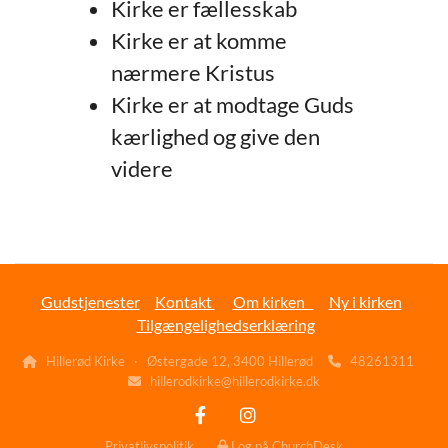
Kirke er fællesskab
Kirke er at komme
nærmere Kristus
Kirke er at modtage Guds
kærlighed og give den
videre
Gudstjenester
Kontakt
Om kirken
Ny i kirken
Tilgængelighedserklæring
Hillerød Kirke · Østergade 12, ͘3400 Hillerød
48261311


hillerodkirke@hillerodkirke.dk

Privatlivspolitik
Log på ChurchDesk