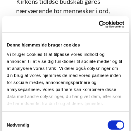
Kirkens tidløse budskab gøres
nærværende for mennesker i ord,
holdning og handling.
Dette udfoldes i gudstjenesten og i
kirkens andre aktiviteter.
Denne hjemmeside bruger cookies
Fornyende
Vi bruger cookies til at tilpasse vores indhold og
annoncer, til at vise dig funktioner til sociale medier og til
Der skal være plads til, at prøve nye
at analysere vores trafik. Vi deler også oplysninger om
arbejdsformer, sprog og musik, som
din brug af vores hjemmeside med vores partnere inden
tjener kirkens bekendelse og grundlag.
for sociale medier, annonceringspartnere og
analysepartnere. Vores partnere kan kombinere disse
Fællesskab
data med andre oplysninger, du har givet dem, eller som
de har indsamlet fra din brug af deres tjenester.
Vi ønsker et fællesskab af mennesker,
som er forskellige i deres baggrund og
S
Nødvendig
tilgang til kirken.
a