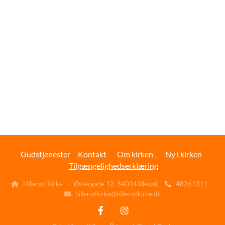
Gudstjenester
Kontakt
Om kirken
Ny i kirken
Tilgængelighedserklæring
Hillerød Kirke · Østergade 12, ͘3400 Hillerød
48261311


hillerodkirke@hillerodkirke.dk
