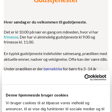
Hver søndag er du velkommen til gudstjeneste.
Det er kl 10.00 på nær en gang om måneden, hvor vi har
frimesse
. Der har vi almindelig gudstjeneste kl 9.00 og
frimesse kl. 11.00.
En typisk gudstjeneste indeholder salmesang, prædiken med
aktuelle emner, nadver og velsignelse. Ofte kan der være dåb.
Under prædiken er der
børnekirke
for børn fra 3 -14 år
opdelt i 2-3 grupper efter alder.
I Hillerød Kirke kommer mange børnefamilier hver søndag og
derfor er der mange børn til gudstjenesterne.
Der er ikke børnekirke i weekenderne omkring og i
Denne hjemmeside bruger cookies
skoleferier. Dog er der børnekirke påskedag.
Vi bruger cookies til at tilpasse vores indhold og
Efter gudstjenesten er der kirkekaffe. Her er der mulighed for
annoncer, til at vise dig funktioner til sociale medier og til