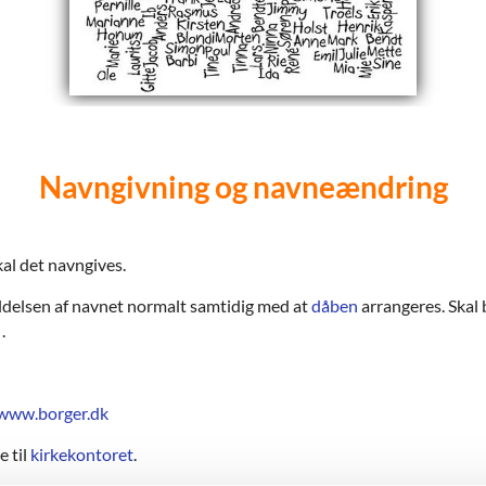
Navngivning og navneændring
al det navngives.
ldelsen af navnet normalt samtidig med at
dåben
arrangeres. Skal 
.
www.borger.dk
e til
kirkekontoret
.