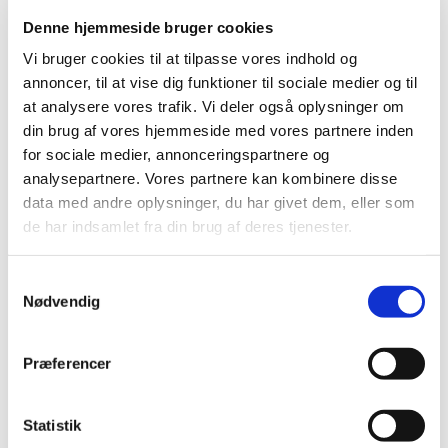
Denne hjemmeside bruger cookies
Kontakt
Du er altid velkommen til at kontakte os og høre
Vi bruger cookies til at tilpasse vores indhold og
mere:
annoncer, til at vise dig funktioner til sociale medier og til
at analysere vores trafik. Vi deler også oplysninger om
Østergade 12
din brug af vores hjemmeside med vores partnere inden
3400 Hillerød
for sociale medier, annonceringspartnere og
48 26 13 11

analysepartnere. Vores partnere kan kombinere disse
hillerodkirke@hillerodkirke.dk

data med andre oplysninger, du har givet dem, eller som
Vær også opmærksom på mulighederne for
de har indsamlet fra din brug af deres tjenester.
nyhedsbrev, sms'er og ikke mindst vores fællesmail
og facebook.
S
Nødvendig
a
Hillerød Kirke er åben
Tirsdag til fredag fra 10-14
.
m
Telefonen besvares ikke ved handlinger og
t
Præferencer
personalemøde.
y
k
k
Statistik
Par
kering
til arrangementer ved kirken foregår i
