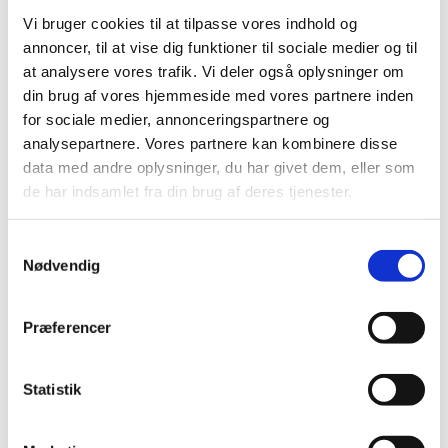
Vi bruger cookies til at tilpasse vores indhold og
annoncer, til at vise dig funktioner til sociale medier og til
at analysere vores trafik. Vi deler også oplysninger om
din brug af vores hjemmeside med vores partnere inden
for sociale medier, annonceringspartnere og
analysepartnere. Vores partnere kan kombinere disse
data med andre oplysninger, du har givet dem, eller som
de har indsamlet fra din brug af deres tjenester.
I kirkens tårn er ophængt 2 klokker. Den yngste er
S
fra 1934, da det daværende kapel blev forsynet
Nødvendig
a
med et tårn. Klokken blev skænket af borgmester
m
Carl Zahlmann og støbt af Jysk Jernstøberi i
t
Præferencer
Brønderslev. Den bærer indskriften:
DEUM
y
LAUDO VIVOS VOCO MORTUOS PLORO
(Jeg
k
priser Gud, kalder de levende, begræder de døde).
k
Statistik
e
Den ældste
v