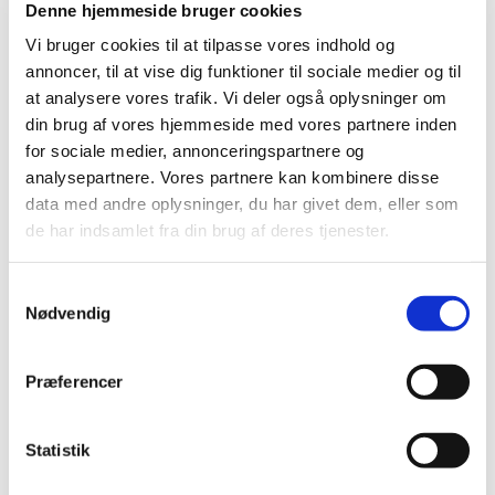
Tilmelding til MiniK
Denne hjemmeside bruger cookies
Vi bruger cookies til at tilpasse vores indhold og
annoncer, til at vise dig funktioner til sociale medier og til
at analysere vores trafik. Vi deler også oplysninger om
din brug af vores hjemmeside med vores partnere inden
for sociale medier, annonceringspartnere og
analysepartnere. Vores partnere kan kombinere disse
data med andre oplysninger, du har givet dem, eller som
de har indsamlet fra din brug af deres tjenester.
S
Nødvendig
a
m
t
Præferencer
y
k
k
Statistik
e