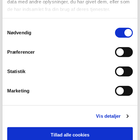
data med andre oplysninger, du har givet dem, eller som
de har indsamlet fra din brug af deres tjenester.
S
Nødvendig
a
m
t
Præferencer
y
k
k
Statistik
e
v
Jens Kofoed
Marketing
a
l
Kirkesanger
g
Vis detaljer
Jens Kofoed Nielsen er kirkesanger ved Hillerød Kirke.
Kirkesangeren medvirker ved gudstjensten søndag og
ved andre kirkelige handlinger.
Tillad alle cookies